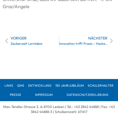
Graz/Angele
VORIGER
NÄCHSTER
Zauberwelt Lernlabor
Innovation trifft Praxis – Hackathon mit voestalpine
LINKS
QMS
ENTWICKLUNG
150 JAHRJUBILÄUM
SCHULERHALTER
PRESSE
IMPRESSUM
DATENSCHUTZERKLÄRUNG
Max-Tendler-Strasse 3, A-8700 Leoben | Tel.:
+43 3842 44888
| Fax: +43
3842 44888-3 | Schulkennzahl: 611417