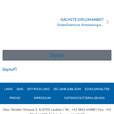
NÄCHSTE DIPLOMARBEIT
GreenDventure: Entwicklung einer Geo-Daten-basierten App zur Förderung umweltbewussten Handelns
Zurück
layout1
LINKS
QMS
ENTWICKLUNG
150 JAHRJUBILÄUM
SCHULERHALTER
PRESSE
IMPRESSUM
DATENSCHUTZERKLÄRUNG
Max-Tendler-Strasse 3, A-8700 Leoben | Tel.:
+43 3842 44888
| Fax: +43